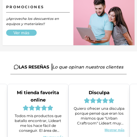
PROMOCIONES
¡¡Aprovecha los descuentos en
equipos y materiales!!
Ver más
LAS RESEÑAS
Lo que opinan nuestros clientes
Mi tienda favorita
Disculpa
online
Quiero ofrecer una disculpa
porque pensé que eran los
Todos mis productos que
mismos que "Urban
batallo encontrar, Lideart
Craftroom" Lideart muy
me los hace fácil de
amables me ayudaron a
conseguir. El área de
Mostrar más
gestionar un problema que
ventas es super amable y