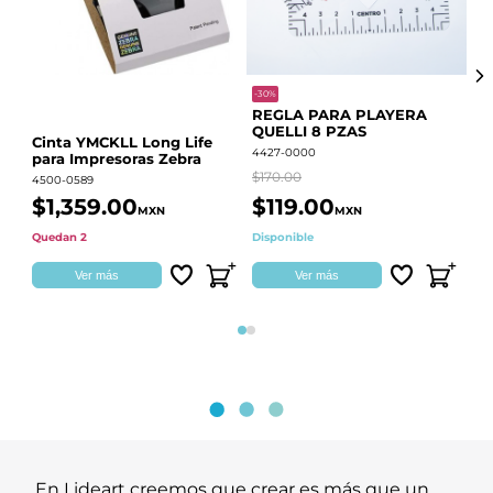
-30%
-68
REGLA PARA PLAYERA
Vi
QUELLI 8 PZAS
22
Cinta YMCKLL Long Life
4427-0000
442
para Impresoras Zebra
$170.00
$39
4500-0589
$1,359.00
$119.00
$
MXN
MXN
Quedan 2
Disponible
Dis
Ver más
Ver más
Página 1
Página 2
En Lideart creemos que crear es más que un