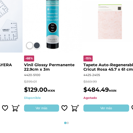
-68%
-15%
AYERA
Vinil Glossy Permanente
Tapete Auto-Regenerab
22.9cm x 3m
Cricut Rosa 45.7 x 61 cm
2004713
4420-5100
4425-2405
$399.01
$569.99
$129.00
$484.49
MXN
MXN
Disponible
Agotado
Ver más
Ver más
Página 1
Página 2