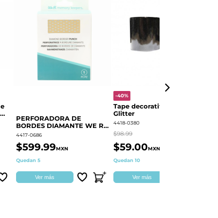
-40%
-
le
Tape decorativo Negro
P
Glitter
BORDE
PERFORADORA DE
F
4418-0380
44
BORDES DIAMANTE WE R
60000373
$98.99
$3
4417-0686
$599.99
$59.00
$
MXN
MXN
Quedan 5
Quedan 10
Di
Ver más
Ver más