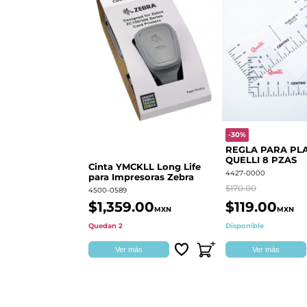
-30%
REGLA PARA PL
QUELLI 8 PZAS
Cinta YMCKLL Long Life
4427-0000
para Impresoras Zebra
$170.00
4500-0589
$1,359.00
$119.00
MXN
MXN
Quedan 2
Disponible
Ver más
Ver más