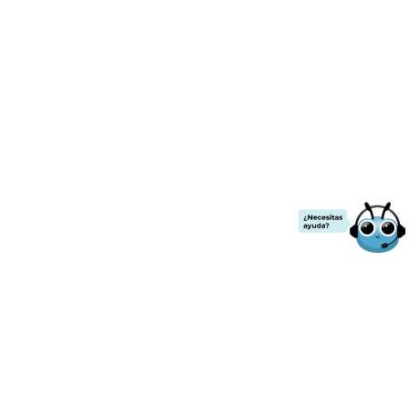
¡ENVÍO GRATIS!
.00
a partir de
$2000
de compra.
Todos los precios ya incluyen IVA
Contacto
Nuestras redes