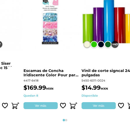
7
+43
 Siser
c 15´´
Escamas de Concha
Vinil de corte signcal 24
Iridiscente Color Pour para
pulgadas
decoración | 359687
4417-6418
5450-6011-0024
$169.99
$14.99
MXN
MXN
Quedan 8
Disponible
Ver más
Ver más
Página 1
Página 2