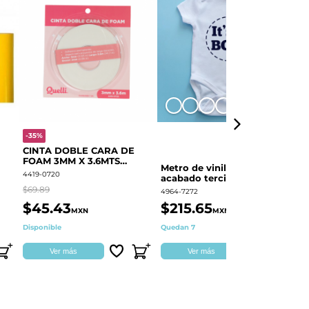
+8
-35%
-
CINTA DOBLE CARA DE
O
FOAM 3MM X 3.6MTS
E
Metro de vinil textil de
QUELLI 1 PIEZA
4419-0720
44
acabado terciopelo
Colortex® Terciopelo
$69.89
$6
4964-7272
$45.43
$215.65
$
MXN
MXN
Disponible
Quedan 7
Di
Ver más
Ver más