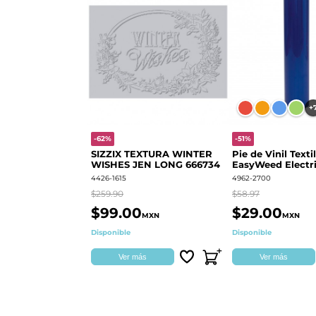
+
-62%
-51%
SIZZIX TEXTURA WINTER
Pie de Vinil Textil
WISHES JEN LONG 666734
EasyWeed Electri
4426-1615
4962-2700
$259.90
$58.97
$99.00
$29.00
MXN
MXN
Disponible
Disponible
Ver más
Ver más