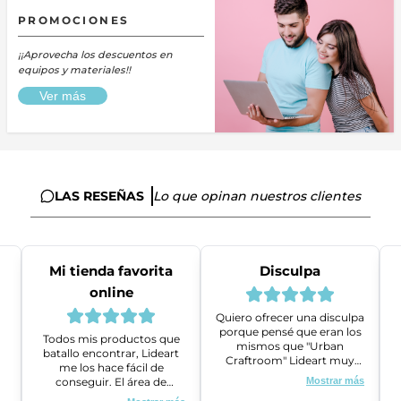
PROMOCIONES
¡¡Aprovecha los descuentos en
equipos y materiales!!
Ver más
LAS RESEÑAS
Lo que opinan nuestros clientes
Mi tienda favorita
Disculpa
online
Quiero ofrecer una disculpa
porque pensé que eran los
Todos mis productos que
mismos que "Urban
batallo encontrar, Lideart
Craftroom" Lideart muy
me los hace fácil de
amables me ayudaron a
conseguir. El área de
Mostrar más
gestionar un problema que
ventas es super amable y