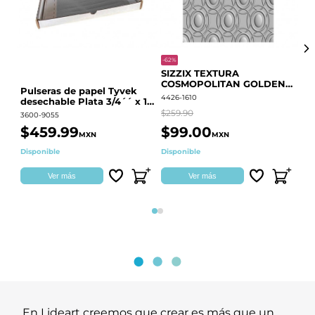
-62%
-20
SIZZIX TEXTURA
CO
COSMOPOLITAN GOLDEN
RE
Pulseras de papel Tyvek
RINGS S.PARK 666700
QU
4426-1610
441
desechable Plata 3/4´´ x 10
´´
$259.90
$18
3600-9055
$459.99
$99.00
$
MXN
MXN
Disponible
Disponible
Ag
Ver más
Ver más
Página 1
Página 2
En Lideart creemos que crear es más que un