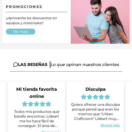
PROMOCIONES
¡¡Aprovecha los descuentos en
equipos y materiales!!
Ver más
LAS RESEÑAS
Lo que opinan nuestros clientes
Mi tienda favorita
Disculpa
online
Quiero ofrecer una disculpa
porque pensé que eran los
Todos mis productos que
mismos que "Urban
batallo encontrar, Lideart
Craftroom" Lideart muy
me los hace fácil de
amables me ayudaron a
conseguir. El área de
Mostrar más
gestionar un problema que
ventas es super amable y