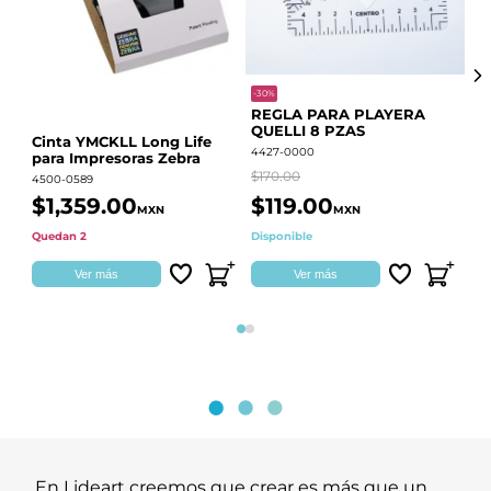
-30%
-68
REGLA PARA PLAYERA
Vi
QUELLI 8 PZAS
22
Cinta YMCKLL Long Life
4427-0000
442
para Impresoras Zebra
$170.00
$39
4500-0589
$1,359.00
$119.00
$
MXN
MXN
Quedan 2
Disponible
Dis
Ver más
Ver más
Página 1
Página 2
En Lideart creemos que crear es más que un