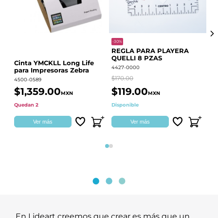
-30%
-68
REGLA PARA PLAYERA
Vi
QUELLI 8 PZAS
22
Cinta YMCKLL Long Life
4427-0000
442
para Impresoras Zebra
$170.00
$39
4500-0589
$1,359.00
$119.00
$
MXN
MXN
Quedan 2
Disponible
Dis
Ver más
Ver más
Página 1
Página 2
En Lideart creemos que crear es más que un