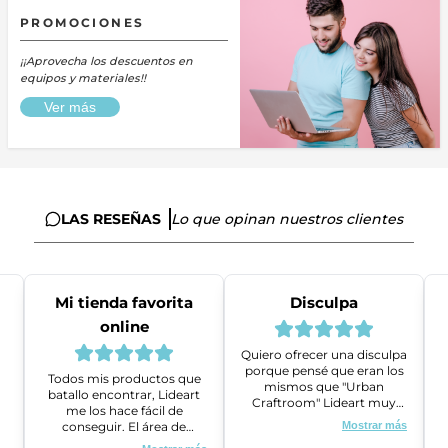
PROMOCIONES
¡¡Aprovecha los descuentos en
equipos y materiales!!
Ver más
LAS RESEÑAS
Lo que opinan nuestros clientes
Mi tienda favorita
Disculpa
online
Quiero ofrecer una disculpa
porque pensé que eran los
Todos mis productos que
mismos que "Urban
batallo encontrar, Lideart
Craftroom" Lideart muy
me los hace fácil de
amables me ayudaron a
conseguir. El área de
Mostrar más
gestionar un problema que
ventas es super amable y