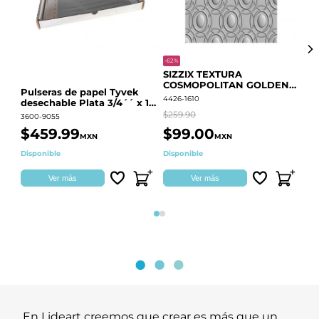
-62%
-20
SIZZIX TEXTURA
CO
COSMOPOLITAN GOLDEN
RE
Pulseras de papel Tyvek
RINGS S.PARK 666700
QU
4426-1610
441
desechable Plata 3/4´´ x 10
´´
$259.90
$18
3600-9055
$459.99
$99.00
$
MXN
MXN
Disponible
Disponible
Ag
Ver más
Ver más
Página 1
Página 2
En Lideart creemos que crear es más que un