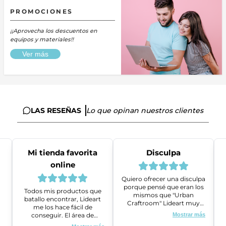
PROMOCIONES
¡¡Aprovecha los descuentos en
equipos y materiales!!
Ver más
LAS RESEÑAS
Lo que opinan nuestros clientes
Mi tienda favorita
Disculpa
online
Quiero ofrecer una disculpa
porque pensé que eran los
Todos mis productos que
mismos que "Urban
batallo encontrar, Lideart
Craftroom" Lideart muy
me los hace fácil de
amables me ayudaron a
conseguir. El área de
Mostrar más
gestionar un problema que
ventas es super amable y