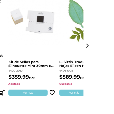
ut
Kit de Sellos para
L- Sizzix Troquel Grueso
Pl
Silhouette Mint 30mm x
Hojas Eileen Hull | 661111
Sw
60mm
4420-2260
4426-1005
49
$359.99
$589.99
$
MXN
MXN
Agotado
Quedan 2
Qu
Ver más
Ver más