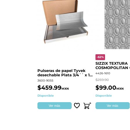
-62%
SIZZIX TEXTURA
COSMOPOLITAN
Pulseras de papel Tyvek
RINGS S.PARK 
4426-1610
desechable Plata 3/4´´ x 10
´´
$259.90
3600-9055
$459.99
$99.00
MXN
MXN
Disponible
Disponible
Ver más
Ver más