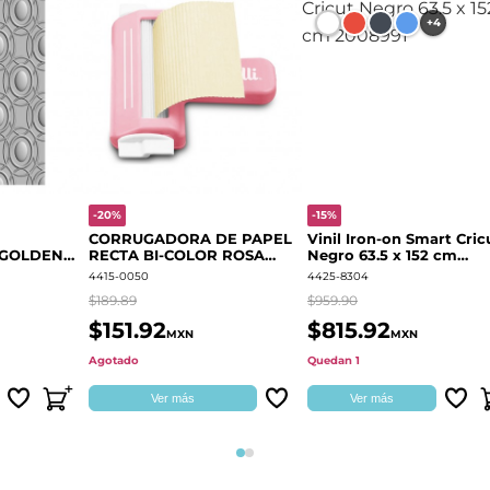
+4
-20%
-15%
CORRUGADORA DE PAPEL
Vinil Iron-on Smart Cric
 GOLDEN
RECTA BI-COLOR ROSA
Negro 63.5 x 152 cm
666700
QUELLI
2008991
4415-0050
4425-8304
$189.89
$959.90
$151.92
$815.92
MXN
MXN
Agotado
Quedan 1
Ver más
Ver más
Página 1
Página 2