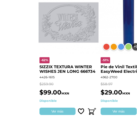
+
-62%
-51%
SIZZIX TEXTURA WINTER
Pie de Vinil Textil
WISHES JEN LONG 666734
EasyWeed Electri
4426-1615
4962-2700
$259.90
$58.97
$99.00
$29.00
MXN
MXN
Disponible
Disponible
Ver más
Ver más