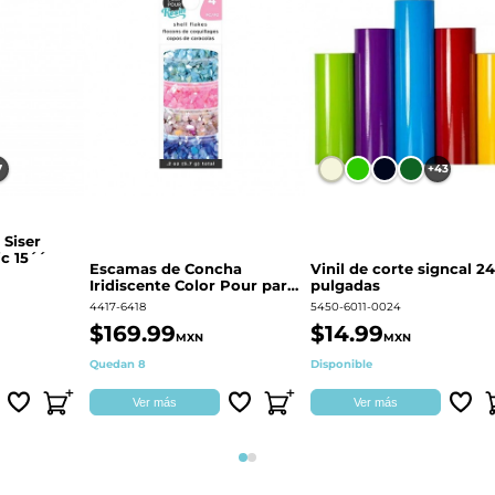
7
+43
 Siser
c 15´´
Escamas de Concha
Vinil de corte signcal 24
Iridiscente Color Pour para
pulgadas
decoración | 359687
4417-6418
5450-6011-0024
$169.99
$14.99
MXN
MXN
Quedan 8
Disponible
Ver más
Ver más
Página 1
Página 2