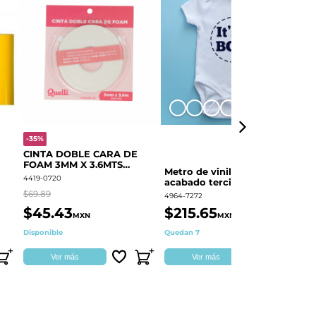
+8
-35%
-
CINTA DOBLE CARA DE
O
FOAM 3MM X 3.6MTS
E
Metro de vinil textil de
QUELLI 1 PIEZA
4419-0720
44
acabado terciopelo
Colortex® Terciopelo
$69.89
$6
4964-7272
$45.43
$215.65
$
MXN
MXN
Disponible
Quedan 7
Di
Ver más
Ver más