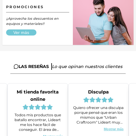
PROMOCIONES
¡¡Aprovecha los descuentos en
equipos y materiales!!
Ver más
LAS RESEÑAS
Lo que opinan nuestros clientes
Mi tienda favorita
Disculpa
online
Quiero ofrecer una disculpa
porque pensé que eran los
Todos mis productos que
mismos que "Urban
batallo encontrar, Lideart
Craftroom" Lideart muy
me los hace fácil de
amables me ayudaron a
conseguir. El área de
Mostrar más
gestionar un problema que
ventas es super amable y