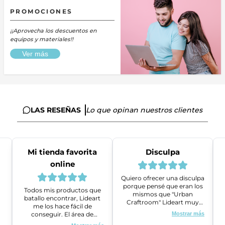
PROMOCIONES
¡¡Aprovecha los descuentos en
equipos y materiales!!
Ver más
LAS RESEÑAS
Lo que opinan nuestros clientes
Mi tienda favorita
Disculpa
online
Quiero ofrecer una disculpa
porque pensé que eran los
Todos mis productos que
mismos que "Urban
batallo encontrar, Lideart
Craftroom" Lideart muy
me los hace fácil de
amables me ayudaron a
conseguir. El área de
Mostrar más
gestionar un problema que
ventas es super amable y