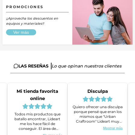
PROMOCIONES
¡¡Aprovecha los descuentos en
equipos y materiales!!
Ver más
LAS RESEÑAS
Lo que opinan nuestros clientes
Mi tienda favorita
Disculpa
online
Quiero ofrecer una disculpa
porque pensé que eran los
Todos mis productos que
mismos que "Urban
batallo encontrar, Lideart
Craftroom" Lideart muy
me los hace fácil de
amables me ayudaron a
conseguir. El área de
Mostrar más
gestionar un problema que
ventas es super amable y