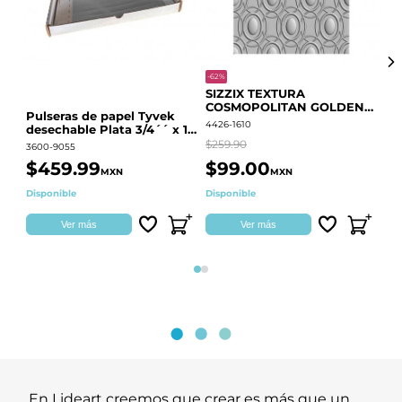
-62%
-20
SIZZIX TEXTURA
CO
COSMOPOLITAN GOLDEN
RE
Pulseras de papel Tyvek
RINGS S.PARK 666700
QU
4426-1610
441
desechable Plata 3/4´´ x 10
´´
$259.90
$18
3600-9055
$459.99
$99.00
$
MXN
MXN
Disponible
Disponible
Ag
Ver más
Ver más
Página 1
Página 2
En Lideart creemos que crear es más que un