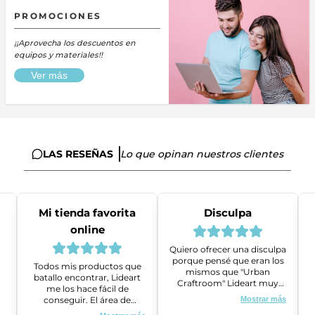
PROMOCIONES
¡¡Aprovecha los descuentos en
equipos y materiales!!
Ver más
LAS RESEÑAS
Lo que opinan nuestros clientes
Mi tienda favorita
Disculpa
online
Quiero ofrecer una disculpa
porque pensé que eran los
Todos mis productos que
mismos que "Urban
batallo encontrar, Lideart
Craftroom" Lideart muy
me los hace fácil de
amables me ayudaron a
conseguir. El área de
Mostrar más
gestionar un problema que
ventas es super amable y