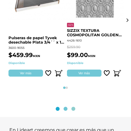
-62%
-20
SIZZIX TEXTURA
CO
COSMOPOLITAN GOLDEN
RE
Pulseras de papel Tyvek
RINGS S.PARK 666700
QU
4426-1610
441
desechable Plata 3/4´´ x 10
´´
$259.90
$18
3600-9055
$459.99
$99.00
$
MXN
MXN
Disponible
Disponible
Ag
Ver más
Ver más
Página 1
Página 2
En Lideart creemos que crear es más que un