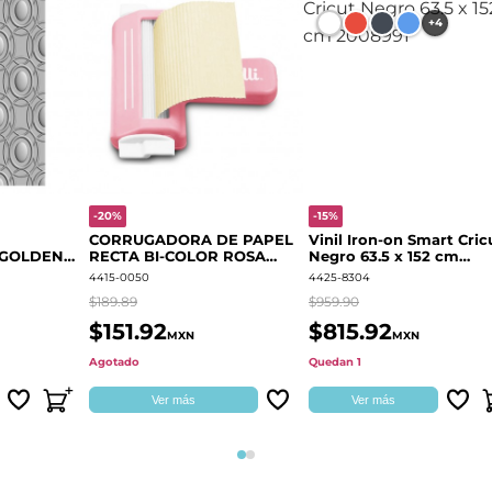
+4
-20%
-15%
CORRUGADORA DE PAPEL
Vinil Iron-on Smart Cric
 GOLDEN
RECTA BI-COLOR ROSA
Negro 63.5 x 152 cm
666700
QUELLI
2008991
4415-0050
4425-8304
$189.89
$959.90
$151.92
$815.92
MXN
MXN
Agotado
Quedan 1
Ver más
Ver más
Página 1
Página 2