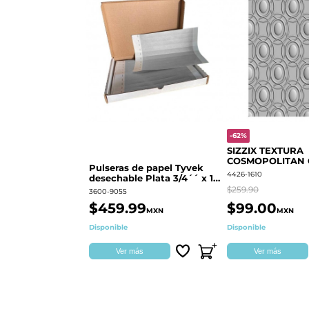
-62%
SIZZIX TEXTURA
COSMOPOLITAN
Pulseras de papel Tyvek
RINGS S.PARK 
4426-1610
desechable Plata 3/4´´ x 10
´´
$259.90
3600-9055
$459.99
$99.00
MXN
MXN
Disponible
Disponible
Ver más
Ver más