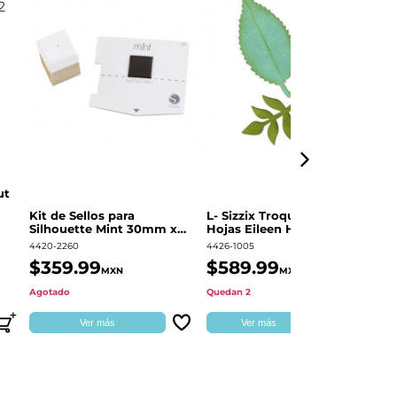
ut
Kit de Sellos para
L- Sizzix Troquel Grueso
Pl
Silhouette Mint 30mm x
Hojas Eileen Hull | 661111
Sw
60mm
4420-2260
4426-1005
49
$359.99
$589.99
$
MXN
MXN
Agotado
Quedan 2
Qu
Ver más
Ver más