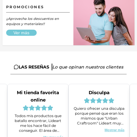
PROMOCIONES
¡¡Aprovecha los descuentos en
equipos y materiales!!
Ver más
LAS RESEÑAS
Lo que opinan nuestros clientes
Mi tienda favorita
Disculpa
online
Quiero ofrecer una disculpa
porque pensé que eran los
Todos mis productos que
mismos que "Urban
batallo encontrar, Lideart
Craftroom" Lideart muy
me los hace fácil de
amables me ayudaron a
conseguir. El área de
Mostrar más
gestionar un problema que
ventas es super amable y