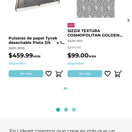
-62%
-20
SIZZIX TEXTURA
CO
COSMOPOLITAN GOLDEN
RE
Pulseras de papel Tyvek
RINGS S.PARK 666700
QU
4426-1610
441
desechable Plata 3/4´´ x 10
´´
$259.90
$18
3600-9055
$459.99
$99.00
$
MXN
MXN
Disponible
Disponible
Ag
Ver más
Ver más
Página 1
Página 2
En Lideart creemos que crear es más que un