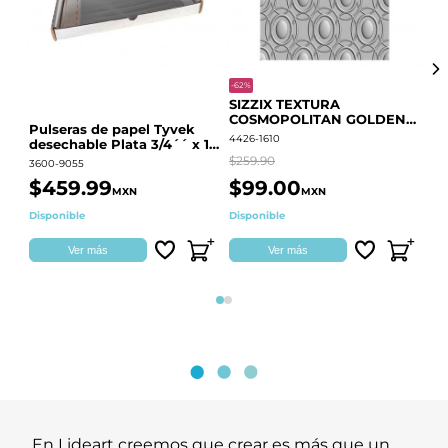
-62%
-20
SIZZIX TEXTURA
CO
COSMOPOLITAN GOLDEN
RE
Pulseras de papel Tyvek
RINGS S.PARK 666700
QU
4426-1610
441
desechable Plata 3/4´´ x 10
´´
$259.90
$18
3600-9055
$459.99
$99.00
$
MXN
MXN
Disponible
Disponible
Ag
Ver más
Ver más
Página 1
Página 2
En Lideart creemos que crear es más que un