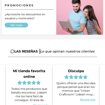
PROMOCIONES
¡¡Aprovecha los descuentos en
equipos y materiales!!
Ver más
LAS RESEÑAS
Lo que opinan nuestros clientes
Mi tienda favorita
Disculpa
online
Quiero ofrecer una disculpa
porque pensé que eran los
Todos mis productos que
mismos que "Urban
batallo encontrar, Lideart
Craftroom" Lideart muy
me los hace fácil de
amables me ayudaron a
conseguir. El área de
Mostrar más
gestionar un problema que
ventas es super amable y