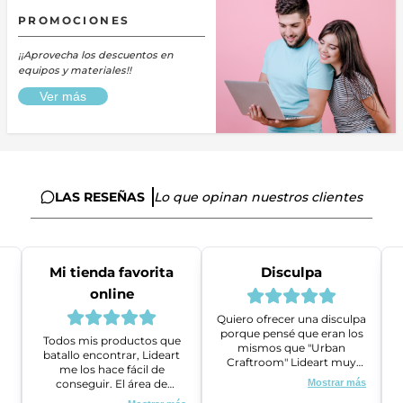
PROMOCIONES
¡¡Aprovecha los descuentos en
equipos y materiales!!
Ver más
LAS RESEÑAS
Lo que opinan nuestros clientes
Mi tienda favorita
Disculpa
online
Quiero ofrecer una disculpa
porque pensé que eran los
Todos mis productos que
mismos que "Urban
batallo encontrar, Lideart
Craftroom" Lideart muy
me los hace fácil de
amables me ayudaron a
conseguir. El área de
Mostrar más
gestionar un problema que
ventas es super amable y