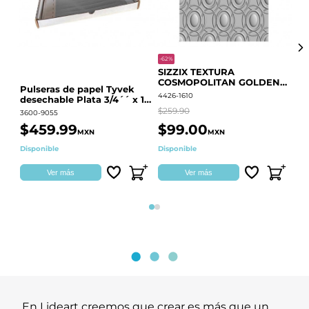
-62%
-20
SIZZIX TEXTURA
CO
COSMOPOLITAN GOLDEN
RE
Pulseras de papel Tyvek
RINGS S.PARK 666700
QU
4426-1610
441
desechable Plata 3/4´´ x 10
´´
$259.90
$18
3600-9055
$459.99
$99.00
$
MXN
MXN
Disponible
Disponible
Ag
Ver más
Ver más
Página 1
Página 2
En Lideart creemos que crear es más que un