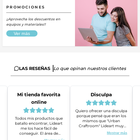
PROMOCIONES
¡¡Aprovecha los descuentos en
equipos y materiales!!
Ver más
LAS RESEÑAS
Lo que opinan nuestros clientes
Mi tienda favorita
Disculpa
online
Quiero ofrecer una disculpa
porque pensé que eran los
Todos mis productos que
mismos que "Urban
batallo encontrar, Lideart
Craftroom" Lideart muy
me los hace fácil de
amables me ayudaron a
conseguir. El área de
Mostrar más
gestionar un problema que
ventas es super amable y