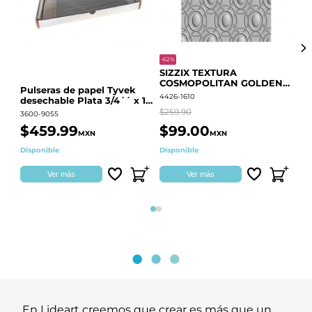
-62%
-20
SIZZIX TEXTURA
CO
COSMOPOLITAN GOLDEN
RE
Pulseras de papel Tyvek
RINGS S.PARK 666700
QU
4426-1610
441
desechable Plata 3/4´´ x 10
´´
$259.90
$18
3600-9055
$459.99
$99.00
$
MXN
MXN
Disponible
Disponible
Ag
Ver más
Ver más
Página 1
Página 2
En Lideart creemos que crear es más que un