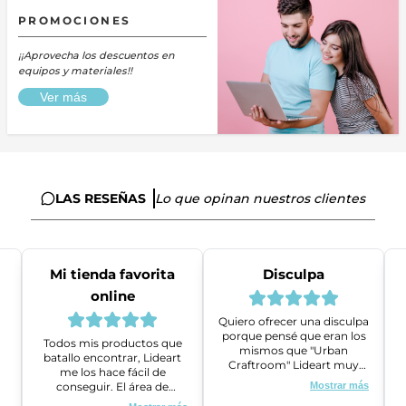
PROMOCIONES
¡¡Aprovecha los descuentos en
equipos y materiales!!
Ver más
LAS RESEÑAS
Lo que opinan nuestros clientes
Mi tienda favorita
Disculpa
online
Quiero ofrecer una disculpa
porque pensé que eran los
Todos mis productos que
mismos que "Urban
batallo encontrar, Lideart
Craftroom" Lideart muy
me los hace fácil de
amables me ayudaron a
conseguir. El área de
Mostrar más
gestionar un problema que
ventas es super amable y