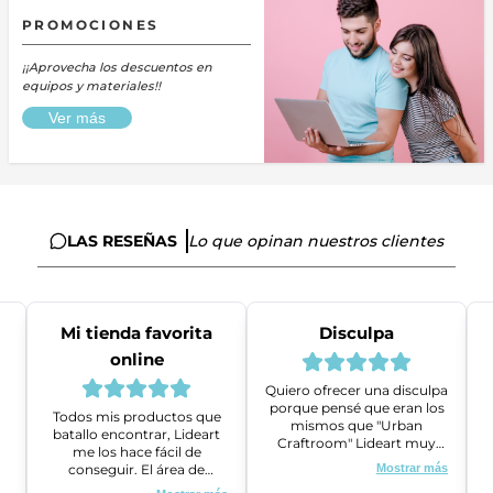
PROMOCIONES
¡¡Aprovecha los descuentos en
equipos y materiales!!
Ver más
LAS RESEÑAS
Lo que opinan nuestros clientes
Mi tienda favorita
Disculpa
online
Quiero ofrecer una disculpa
porque pensé que eran los
Todos mis productos que
mismos que "Urban
batallo encontrar, Lideart
Craftroom" Lideart muy
me los hace fácil de
amables me ayudaron a
conseguir. El área de
Mostrar más
gestionar un problema que
ventas es super amable y