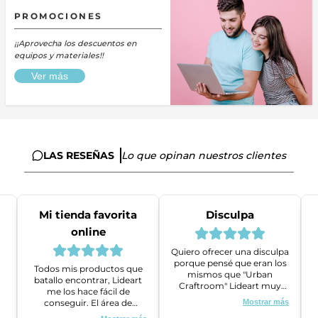
PROMOCIONES
¡¡Aprovecha los descuentos en
equipos y materiales!!
Ver más
LAS RESEÑAS
Lo que opinan nuestros clientes
Mi tienda favorita
Disculpa
online
Quiero ofrecer una disculpa
porque pensé que eran los
Todos mis productos que
mismos que "Urban
batallo encontrar, Lideart
Craftroom" Lideart muy
me los hace fácil de
amables me ayudaron a
conseguir. El área de
Mostrar más
gestionar un problema que
ventas es super amable y