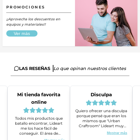
PROMOCIONES
¡¡Aprovecha los descuentos en
equipos y materiales!!
Ver más
LAS RESEÑAS
Lo que opinan nuestros clientes
Mi tienda favorita
Disculpa
online
Quiero ofrecer una disculpa
porque pensé que eran los
Todos mis productos que
mismos que "Urban
batallo encontrar, Lideart
Craftroom" Lideart muy
me los hace fácil de
amables me ayudaron a
conseguir. El área de
Mostrar más
gestionar un problema que
ventas es super amable y