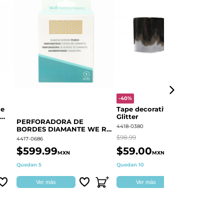
-40%
-
le
Tape decorativo Negro
P
Glitter
BORDE
PERFORADORA DE
F
4418-0380
44
BORDES DIAMANTE WE R
60000373
$98.99
$3
4417-0686
$599.99
$59.00
$
MXN
MXN
Quedan 5
Quedan 10
Di
Ver más
Ver más