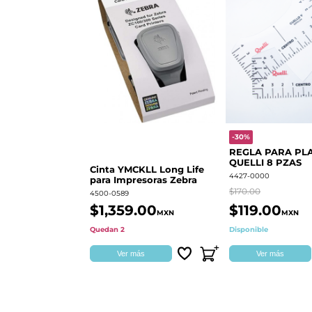
-30%
REGLA PARA PL
QUELLI 8 PZAS
Cinta YMCKLL Long Life
4427-0000
para Impresoras Zebra
$170.00
4500-0589
$1,359.00
$119.00
MXN
MXN
Quedan 2
Disponible
Ver más
Ver más