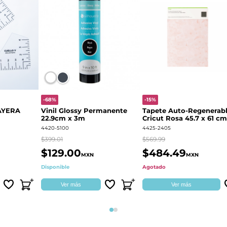
-68%
-15%
AYERA
Vinil Glossy Permanente
Tapete Auto-Regenerab
22.9cm x 3m
Cricut Rosa 45.7 x 61 cm
2004713
4420-5100
4425-2405
$399.01
$569.99
$129.00
$484.49
MXN
MXN
Disponible
Agotado
Ver más
Ver más
Página 1
Página 2