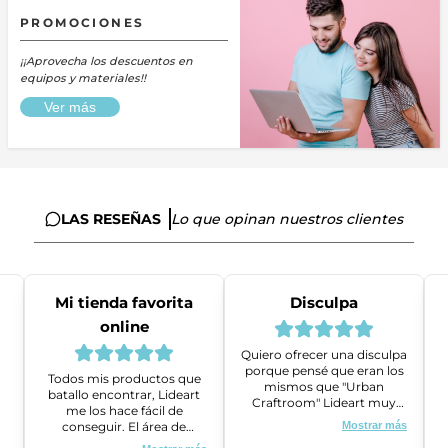
PROMOCIONES
¡¡Aprovecha los descuentos en
equipos y materiales!!
Ver más
LAS RESEÑAS
Lo que opinan nuestros clientes
Mi tienda favorita
Disculpa
online
Quiero ofrecer una disculpa
porque pensé que eran los
Todos mis productos que
mismos que "Urban
batallo encontrar, Lideart
Craftroom" Lideart muy
me los hace fácil de
amables me ayudaron a
conseguir. El área de
Mostrar más
gestionar un problema que
ventas es super amable y