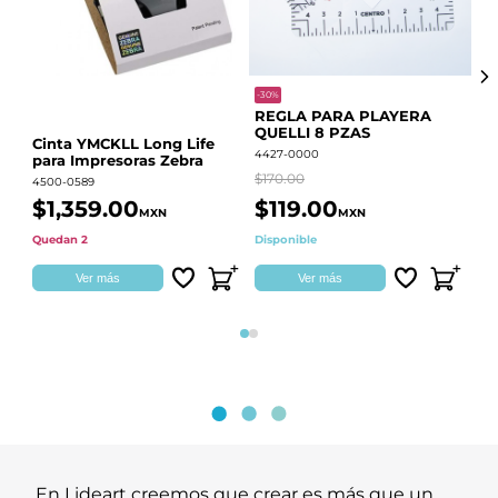
-30%
-68
REGLA PARA PLAYERA
Vi
QUELLI 8 PZAS
22
Cinta YMCKLL Long Life
4427-0000
442
para Impresoras Zebra
$170.00
$39
4500-0589
$1,359.00
$119.00
$
MXN
MXN
Quedan 2
Disponible
Dis
Ver más
Ver más
Página 1
Página 2
En Lideart creemos que crear es más que un