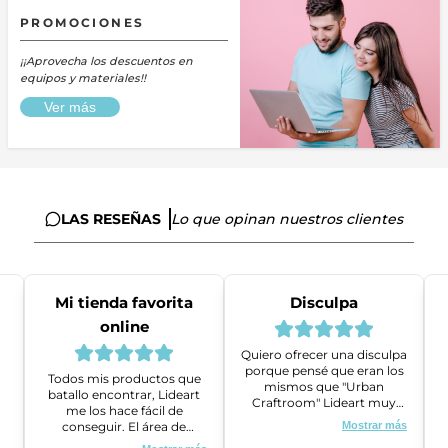
PROMOCIONES
¡¡Aprovecha los descuentos en
equipos y materiales!!
Ver más
LAS RESEÑAS
Lo que opinan nuestros clientes
Mi tienda favorita
Disculpa
online
Quiero ofrecer una disculpa
porque pensé que eran los
Todos mis productos que
mismos que "Urban
batallo encontrar, Lideart
Craftroom" Lideart muy
me los hace fácil de
amables me ayudaron a
conseguir. El área de
Mostrar más
gestionar un problema que
ventas es super amable y