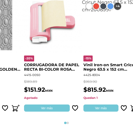
+4
-20%
-15%
CORRUGADORA DE PAPEL
Vinil Iron-on Smart Cric
 GOLDEN
RECTA BI-COLOR ROSA
Negro 63.5 x 152 cm
666700
QUELLI
2008991
4415-0050
4425-8304
$189.89
$959.90
$151.92
$815.92
MXN
MXN
Agotado
Quedan 1
Ver más
Ver más
Página 1
Página 2