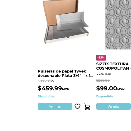
-62%
SIZZIX TEXTURA
COSMOPOLITAN
Pulseras de papel Tyvek
RINGS S.PARK 
4426-1610
desechable Plata 3/4´´ x 10
´´
$259.90
3600-9055
$459.99
$99.00
MXN
MXN
Disponible
Disponible
Ver más
Ver más