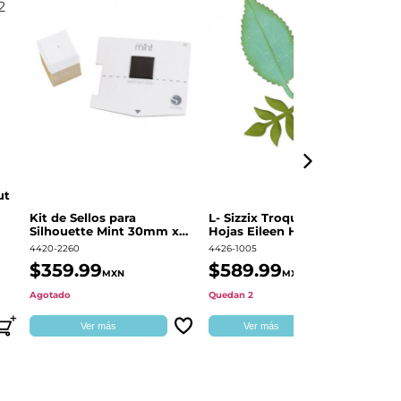
ut
Kit de Sellos para
L- Sizzix Troquel Grueso
Pl
Silhouette Mint 30mm x
Hojas Eileen Hull | 661111
Sw
60mm
4420-2260
4426-1005
49
$359.99
$589.99
$
MXN
MXN
Agotado
Quedan 2
Qu
Ver más
Ver más