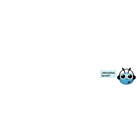
¡ENVÍO GRATIS!
.00
a partir de
$2000
de compra.
Todos los precios ya incluyen IVA
Contacto
Nuestras redes