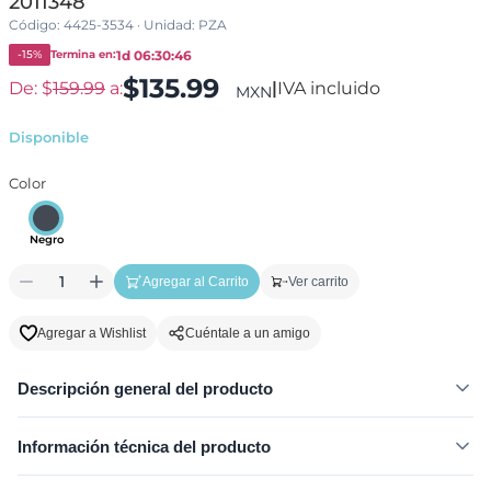
2011348
Código: 4425-3534
· Unidad: PZA
1d 06:30:46
-15%
Termina en:
$135.99
De: $
159.99
a:
|
IVA incluido
MXN
Disponible
Color
Negro
1
Agregar al Carrito
Ver carrito
Agregar a Wishlist
Cuéntale a un amigo
Descripción general del producto
Información técnica del producto