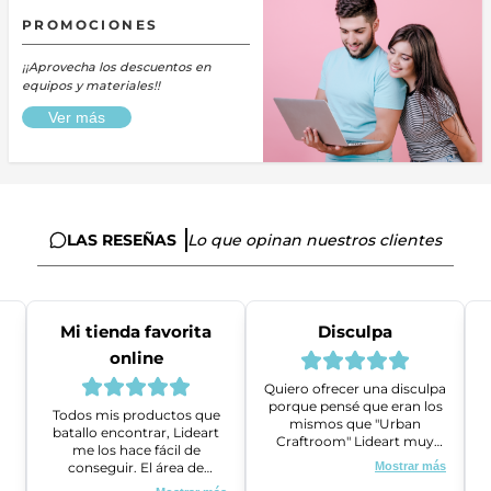
PROMOCIONES
¡¡Aprovecha los descuentos en
equipos y materiales!!
Ver más
LAS RESEÑAS
Lo que opinan nuestros clientes
Mi tienda favorita
Disculpa
online
Quiero ofrecer una disculpa
porque pensé que eran los
Todos mis productos que
mismos que "Urban
batallo encontrar, Lideart
Craftroom" Lideart muy
me los hace fácil de
amables me ayudaron a
conseguir. El área de
Mostrar más
gestionar un problema que
ventas es super amable y