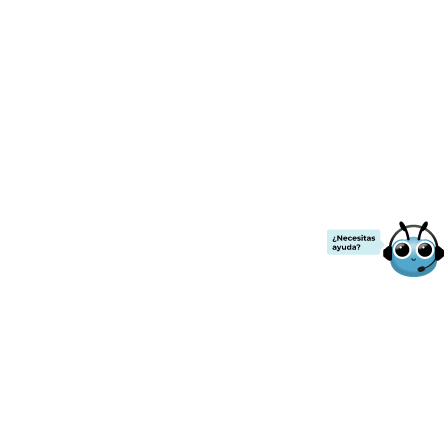
¡ENVÍO GRATIS!
.00
a partir de
$2000
de compra.
Todos los precios ya incluyen IVA
Contacto
Nuestras redes