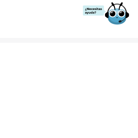
Formas de Pago
nvíos
rantías
ervicio
Reembolso