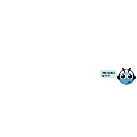
¡ENVÍO GRATIS!
.00
a partir de
$2000
de compra.
Todos los precios ya incluyen IVA
Contacto
Nuestras redes