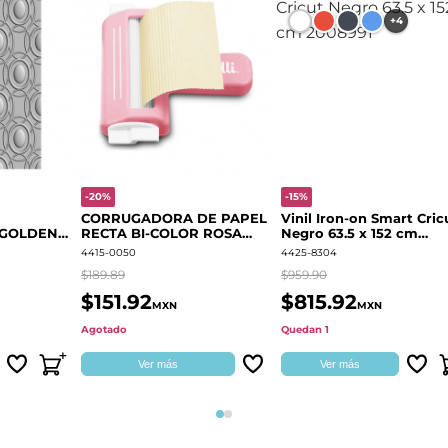
+4
-20%
-15%
CORRUGADORA DE PAPEL
Vinil Iron-on Smart Cric
 GOLDEN
RECTA BI-COLOR ROSA
Negro 63.5 x 152 cm
666700
QUELLI
2008991
4415-0050
4425-8304
$189.89
$959.90
$151.92
$815.92
MXN
MXN
Agotado
Quedan 1
Ver más
Ver más
Página 1
Página 2