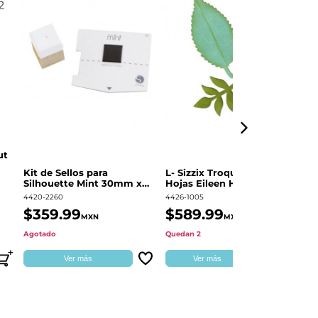
ut
Kit de Sellos para
L- Sizzix Troquel Grueso
Pl
Silhouette Mint 30mm x
Hojas Eileen Hull | 661111
Sw
60mm
4420-2260
4426-1005
49
$359.99
$589.99
$
MXN
MXN
Agotado
Quedan 2
Qu
Ver más
Ver más