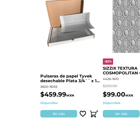
-62%
SIZZIX TEXTURA
COSMOPOLITAN
Pulseras de papel Tyvek
RINGS S.PARK 
4426-1610
desechable Plata 3/4´´ x 10
´´
$259.90
3600-9055
$459.99
$99.00
MXN
MXN
Disponible
Disponible
Ver más
Ver más