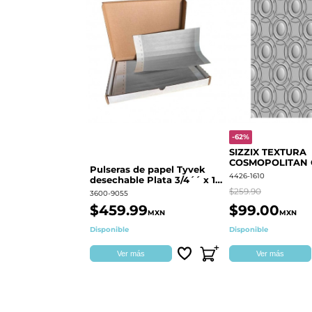
-62%
SIZZIX TEXTURA
COSMOPOLITAN
Pulseras de papel Tyvek
RINGS S.PARK 
4426-1610
desechable Plata 3/4´´ x 10
´´
$259.90
3600-9055
$459.99
$99.00
MXN
MXN
Disponible
Disponible
Ver más
Ver más