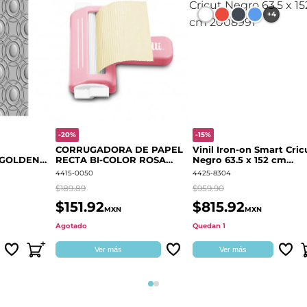
+4
-20%
-15%
CORRUGADORA DE PAPEL
Vinil Iron-on Smart Cric
 GOLDEN
RECTA BI-COLOR ROSA
Negro 63.5 x 152 cm
666700
QUELLI
2008991
4415-0050
4425-8304
$189.89
$959.90
$151.92
$815.92
MXN
MXN
Agotado
Quedan 1
Ver más
Ver más
Página 1
Página 2