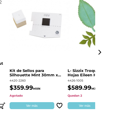
ut
Kit de Sellos para
L- Sizzix Troquel Grueso
Pl
Silhouette Mint 30mm x
Hojas Eileen Hull | 661111
Sw
60mm
4420-2260
4426-1005
49
$359.99
$589.99
$
MXN
MXN
Agotado
Quedan 2
Qu
Ver más
Ver más