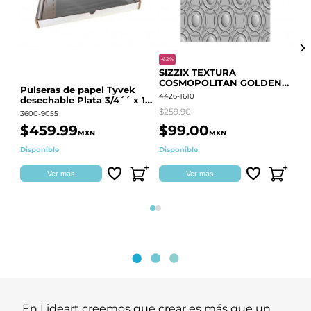
-62%
-20
SIZZIX TEXTURA
CO
COSMOPOLITAN GOLDEN
RE
Pulseras de papel Tyvek
RINGS S.PARK 666700
QU
4426-1610
441
desechable Plata 3/4´´ x 10
´´
$259.90
$18
3600-9055
$459.99
$99.00
$
MXN
MXN
Disponible
Disponible
Ag
Ver más
Ver más
Página 1
Página 2
En Lideart creemos que crear es más que un