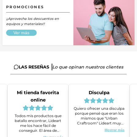
PROMOCIONES
¡¡Aprovecha los descuentos en
equipos y materiales!!
Ver más
LAS RESEÑAS
Lo que opinan nuestros clientes
Mi tienda favorita
Disculpa
online
Quiero ofrecer una disculpa
porque pensé que eran los
Todos mis productos que
mismos que "Urban
batallo encontrar, Lideart
Craftroom" Lideart muy
me los hace fácil de
amables me ayudaron a
conseguir. El área de
Mostrar más
gestionar un problema que
ventas es super amable y