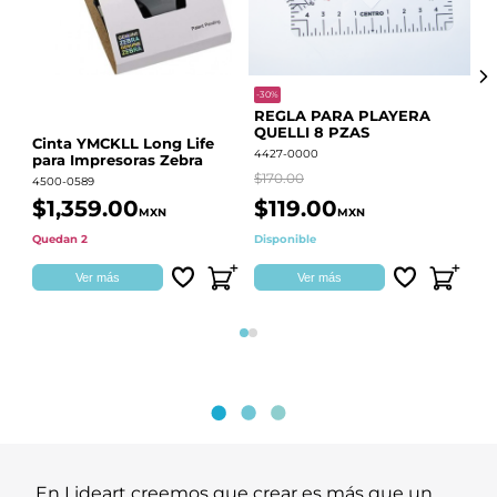
-30%
-68
REGLA PARA PLAYERA
Vi
QUELLI 8 PZAS
22
Cinta YMCKLL Long Life
4427-0000
442
para Impresoras Zebra
$170.00
$39
4500-0589
$1,359.00
$119.00
$
MXN
MXN
Quedan 2
Disponible
Dis
Ver más
Ver más
Página 1
Página 2
En Lideart creemos que crear es más que un