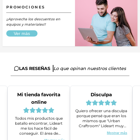
PROMOCIONES
¡¡Aprovecha los descuentos en
equipos y materiales!!
Ver más
LAS RESEÑAS
Lo que opinan nuestros clientes
Mi tienda favorita
Disculpa
online
Quiero ofrecer una disculpa
porque pensé que eran los
Todos mis productos que
mismos que "Urban
batallo encontrar, Lideart
Craftroom" Lideart muy
me los hace fácil de
amables me ayudaron a
conseguir. El área de
Mostrar más
gestionar un problema que
ventas es super amable y