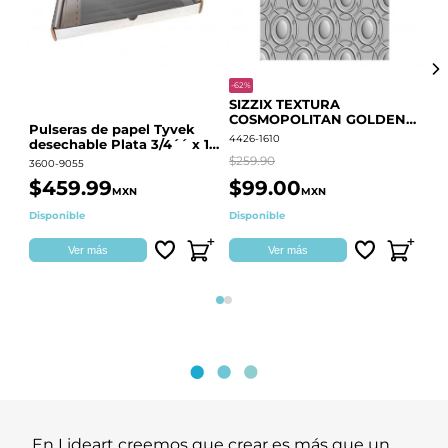
-62%
-20
SIZZIX TEXTURA
CO
COSMOPOLITAN GOLDEN
RE
Pulseras de papel Tyvek
RINGS S.PARK 666700
QU
4426-1610
441
desechable Plata 3/4´´ x 10
´´
$259.90
$18
3600-9055
$459.99
$99.00
$
MXN
MXN
Disponible
Disponible
Ag
Ver más
Ver más
Página 1
Página 2
En Lideart creemos que crear es más que un