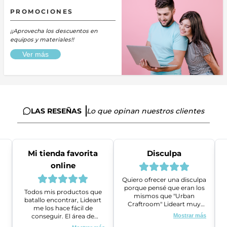
PROMOCIONES
¡¡Aprovecha los descuentos en
equipos y materiales!!
Ver más
LAS RESEÑAS
Lo que opinan nuestros clientes
Mi tienda favorita
Disculpa
online
Quiero ofrecer una disculpa
porque pensé que eran los
Todos mis productos que
mismos que "Urban
batallo encontrar, Lideart
Craftroom" Lideart muy
me los hace fácil de
amables me ayudaron a
conseguir. El área de
Mostrar más
gestionar un problema que
ventas es super amable y