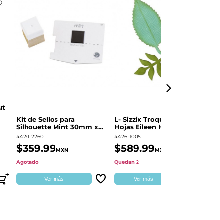
ut
Kit de Sellos para
L- Sizzix Troquel Grueso
Pl
Silhouette Mint 30mm x
Hojas Eileen Hull | 661111
Sw
60mm
4420-2260
4426-1005
49
$359.99
$589.99
$
MXN
MXN
Agotado
Quedan 2
Qu
Ver más
Ver más