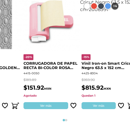
+4
-20%
-15%
CORRUGADORA DE PAPEL
Vinil Iron-on Smart Cric
 GOLDEN
RECTA BI-COLOR ROSA
Negro 63.5 x 152 cm
666700
QUELLI
2008991
4415-0050
4425-8304
$189.89
$959.90
$151.92
$815.92
MXN
MXN
Agotado
Quedan 1
Ver más
Ver más
Página 1
Página 2