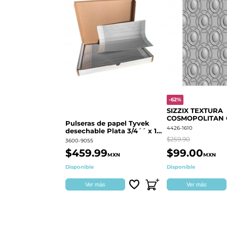
-62%
SIZZIX TEXTURA
COSMOPOLITAN
Pulseras de papel Tyvek
RINGS S.PARK 
4426-1610
desechable Plata 3/4´´ x 10
´´
$259.90
3600-9055
$459.99
$99.00
MXN
MXN
Disponible
Disponible
Ver más
Ver más