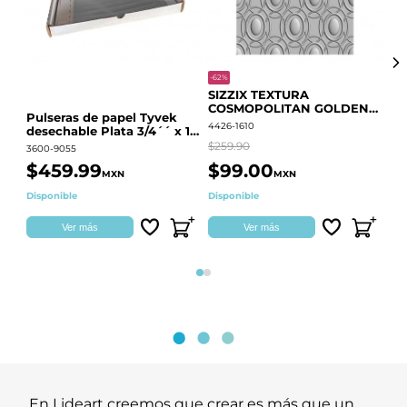
-62%
-20
SIZZIX TEXTURA
CO
COSMOPOLITAN GOLDEN
RE
Pulseras de papel Tyvek
RINGS S.PARK 666700
QU
4426-1610
441
desechable Plata 3/4´´ x 10
´´
$259.90
$18
3600-9055
$459.99
$99.00
$
MXN
MXN
Disponible
Disponible
Ag
Ver más
Ver más
Página 1
Página 2
En Lideart creemos que crear es más que un