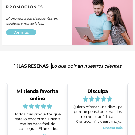
PROMOCIONES
¡¡Aprovecha los descuentos en
equipos y materiales!!
Ver más
LAS RESEÑAS
Lo que opinan nuestros clientes
Mi tienda favorita
Disculpa
online
Quiero ofrecer una disculpa
porque pensé que eran los
Todos mis productos que
mismos que "Urban
batallo encontrar, Lideart
Craftroom" Lideart muy
me los hace fácil de
amables me ayudaron a
conseguir. El área de
Mostrar más
gestionar un problema que
ventas es super amable y