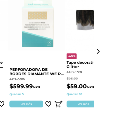
-40%
-
le
Tape decorativo Negro
P
Glitter
BORDE
PERFORADORA DE
F
4418-0380
44
BORDES DIAMANTE WE R
60000373
$98.99
$3
4417-0686
$599.99
$59.00
$
MXN
MXN
Quedan 5
Quedan 10
Di
Ver más
Ver más