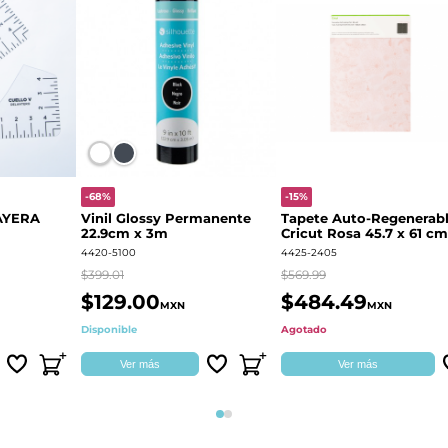
-68%
-15%
AYERA
Vinil Glossy Permanente
Tapete Auto-Regenerab
22.9cm x 3m
Cricut Rosa 45.7 x 61 cm
2004713
4420-5100
4425-2405
$399.01
$569.99
$129.00
$484.49
MXN
MXN
Disponible
Agotado
Ver más
Ver más
Página 1
Página 2