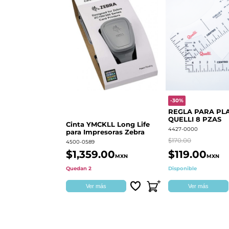
-30%
REGLA PARA PL
QUELLI 8 PZAS
Cinta YMCKLL Long Life
4427-0000
para Impresoras Zebra
$170.00
4500-0589
$1,359.00
$119.00
MXN
MXN
Quedan 2
Disponible
Ver más
Ver más