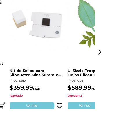
ut
Kit de Sellos para
L- Sizzix Troquel Grueso
Pl
Silhouette Mint 30mm x
Hojas Eileen Hull | 661111
Sw
60mm
4420-2260
4426-1005
49
$359.99
$589.99
$
MXN
MXN
Agotado
Quedan 2
Qu
Ver más
Ver más