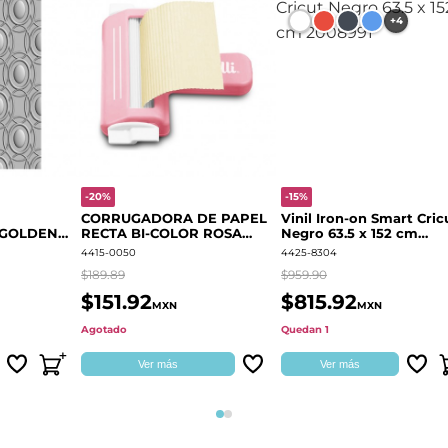
+4
-20%
-15%
CORRUGADORA DE PAPEL
Vinil Iron-on Smart Cric
 GOLDEN
RECTA BI-COLOR ROSA
Negro 63.5 x 152 cm
666700
QUELLI
2008991
4415-0050
4425-8304
$189.89
$959.90
$151.92
$815.92
MXN
MXN
Agotado
Quedan 1
Ver más
Ver más
Página 1
Página 2