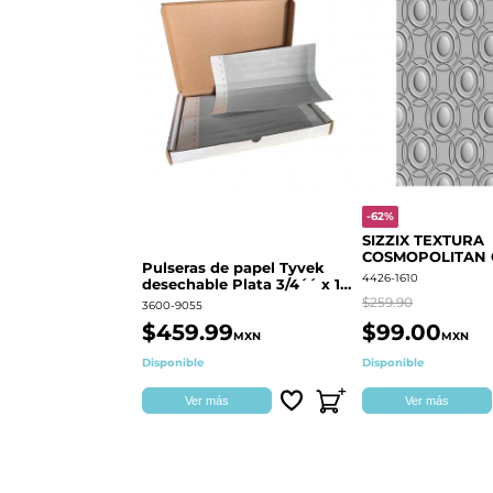
-62%
SIZZIX TEXTURA
COSMOPOLITAN
Pulseras de papel Tyvek
RINGS S.PARK 
4426-1610
desechable Plata 3/4´´ x 10
´´
$259.90
3600-9055
$459.99
$99.00
MXN
MXN
Disponible
Disponible
Ver más
Ver más