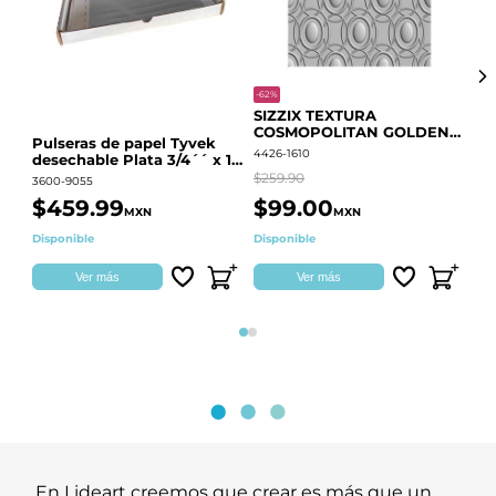
-62%
-20
SIZZIX TEXTURA
CO
COSMOPOLITAN GOLDEN
RE
Pulseras de papel Tyvek
RINGS S.PARK 666700
QU
4426-1610
441
desechable Plata 3/4´´ x 10
´´
$259.90
$18
3600-9055
$459.99
$99.00
$
MXN
MXN
Disponible
Disponible
Ag
Ver más
Ver más
Página 1
Página 2
En Lideart creemos que crear es más que un