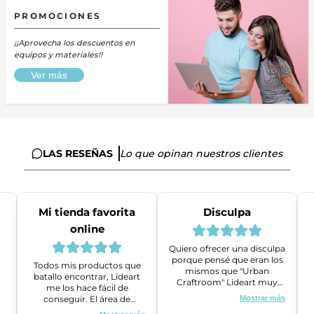
PROMOCIONES
¡¡Aprovecha los descuentos en
equipos y materiales!!
Ver más
LAS RESEÑAS
Lo que opinan nuestros clientes
Mi tienda favorita
Disculpa
online
Quiero ofrecer una disculpa
porque pensé que eran los
Todos mis productos que
mismos que "Urban
batallo encontrar, Lideart
Craftroom" Lideart muy
me los hace fácil de
amables me ayudaron a
conseguir. El área de
Mostrar más
gestionar un problema que
ventas es super amable y