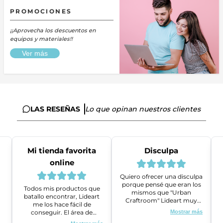
PROMOCIONES
¡¡Aprovecha los descuentos en
equipos y materiales!!
Ver más
LAS RESEÑAS
Lo que opinan nuestros clientes
Mi tienda favorita
Disculpa
online
Quiero ofrecer una disculpa
porque pensé que eran los
Todos mis productos que
mismos que "Urban
batallo encontrar, Lideart
Craftroom" Lideart muy
me los hace fácil de
amables me ayudaron a
conseguir. El área de
Mostrar más
gestionar un problema que
ventas es super amable y