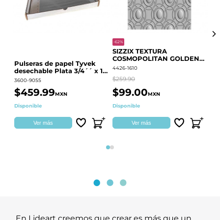
-62%
-20
SIZZIX TEXTURA
CO
COSMOPOLITAN GOLDEN
RE
Pulseras de papel Tyvek
RINGS S.PARK 666700
QU
4426-1610
441
desechable Plata 3/4´´ x 10
´´
$259.90
$18
3600-9055
$459.99
$99.00
$
MXN
MXN
Disponible
Disponible
Ag
Ver más
Ver más
Página 1
Página 2
En Lideart creemos que crear es más que un