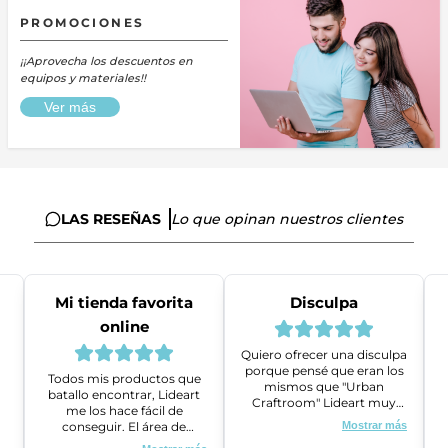
PROMOCIONES
¡¡Aprovecha los descuentos en
equipos y materiales!!
Ver más
LAS RESEÑAS
Lo que opinan nuestros clientes
Mi tienda favorita
Disculpa
online
Quiero ofrecer una disculpa
porque pensé que eran los
Todos mis productos que
mismos que "Urban
batallo encontrar, Lideart
Craftroom" Lideart muy
me los hace fácil de
amables me ayudaron a
conseguir. El área de
Mostrar más
gestionar un problema que
ventas es super amable y