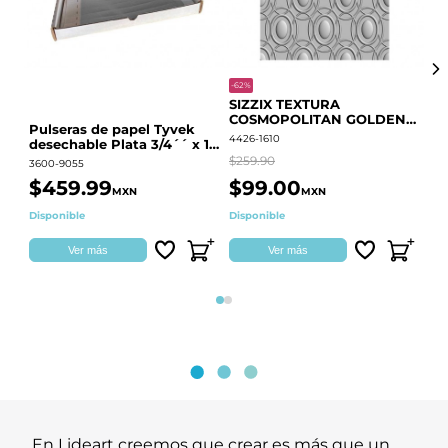
-62%
-20
SIZZIX TEXTURA
CO
COSMOPOLITAN GOLDEN
RE
Pulseras de papel Tyvek
RINGS S.PARK 666700
QU
4426-1610
441
desechable Plata 3/4´´ x 10
´´
$259.90
$18
3600-9055
$459.99
$99.00
$
MXN
MXN
Disponible
Disponible
Ag
Ver más
Ver más
Página 1
Página 2
En Lideart creemos que crear es más que un