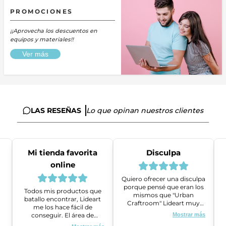
PROMOCIONES
¡¡Aprovecha los descuentos en
equipos y materiales!!
Ver más
LAS RESEÑAS
Lo que opinan nuestros clientes
Mi tienda favorita
Disculpa
online
Quiero ofrecer una disculpa
porque pensé que eran los
Todos mis productos que
mismos que "Urban
batallo encontrar, Lideart
Craftroom" Lideart muy
me los hace fácil de
amables me ayudaron a
conseguir. El área de
Mostrar más
gestionar un problema que
ventas es super amable y