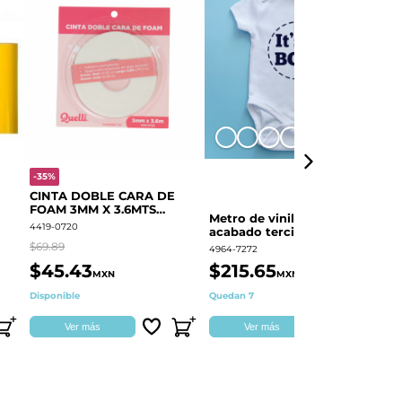
+8
-35%
-
CINTA DOBLE CARA DE
O
FOAM 3MM X 3.6MTS
E
Metro de vinil textil de
QUELLI 1 PIEZA
4419-0720
44
acabado terciopelo
Colortex® Terciopelo
$69.89
$6
4964-7272
$45.43
$215.65
$
MXN
MXN
Disponible
Quedan 7
Di
Ver más
Ver más