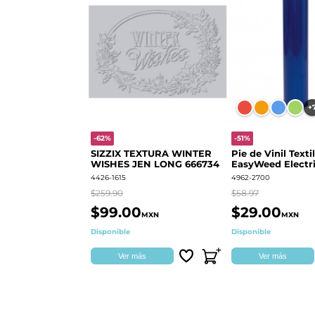
+
-62%
-51%
SIZZIX TEXTURA WINTER
Pie de Vinil Textil
WISHES JEN LONG 666734
EasyWeed Electri
4426-1615
4962-2700
$259.90
$58.97
$99.00
$29.00
MXN
MXN
Disponible
Disponible
Ver más
Ver más