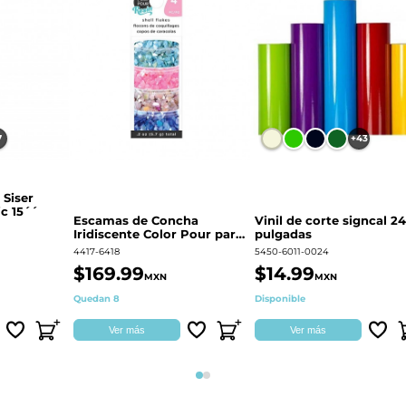
7
+43
 Siser
c 15´´
Escamas de Concha
Vinil de corte signcal 24
Iridiscente Color Pour para
pulgadas
decoración | 359687
4417-6418
5450-6011-0024
$169.99
$14.99
MXN
MXN
Quedan 8
Disponible
Ver más
Ver más
Página 1
Página 2