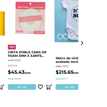
+8
-35%
-
CINTA DOBLE CARA DE
O
FOAM 3MM X 3.6MTS
E
Metro de vinil textil de
QUELLI 1 PIEZA
4419-0720
44
acabado terciopelo
Colortex® Terciopelo
$69.89
$6
4964-7272
$45.43
$215.65
$
MXN
MXN
Disponible
Quedan 7
Di
Ver más
Ver más