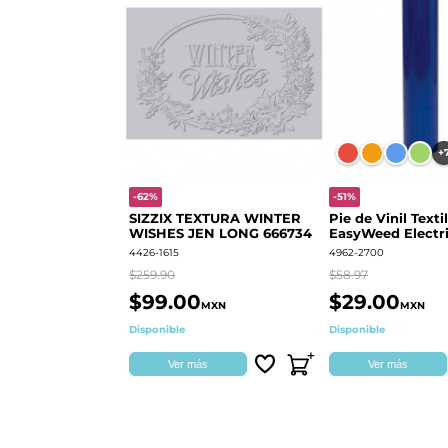
+
-62%
-51%
SIZZIX TEXTURA WINTER
Pie de Vinil Textil
WISHES JEN LONG 666734
EasyWeed Electri
4426-1615
4962-2700
$259.90
$58.97
$99.00
$29.00
MXN
MXN
Disponible
Disponible
Ver más
Ver más