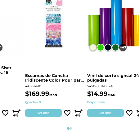
7
+43
 Siser
c 15´´
Escamas de Concha
Vinil de corte signcal 24
Iridiscente Color Pour para
pulgadas
decoración | 359687
4417-6418
5450-6011-0024
$169.99
$14.99
MXN
MXN
Quedan 8
Disponible
Ver más
Ver más
Página 1
Página 2