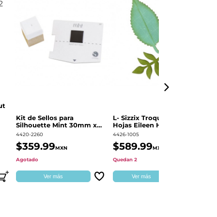
ut
Kit de Sellos para
L- Sizzix Troquel Grueso
Pl
Silhouette Mint 30mm x
Hojas Eileen Hull | 661111
Sw
60mm
4420-2260
4426-1005
49
$359.99
$589.99
$
MXN
MXN
Agotado
Quedan 2
Qu
Ver más
Ver más