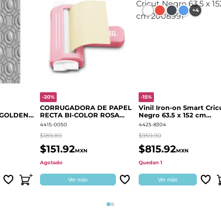
+4
-20%
-15%
CORRUGADORA DE PAPEL
Vinil Iron-on Smart Cric
 GOLDEN
RECTA BI-COLOR ROSA
Negro 63.5 x 152 cm
666700
QUELLI
2008991
4415-0050
4425-8304
$189.89
$959.90
$151.92
$815.92
MXN
MXN
Agotado
Quedan 1
Ver más
Ver más
Página 1
Página 2