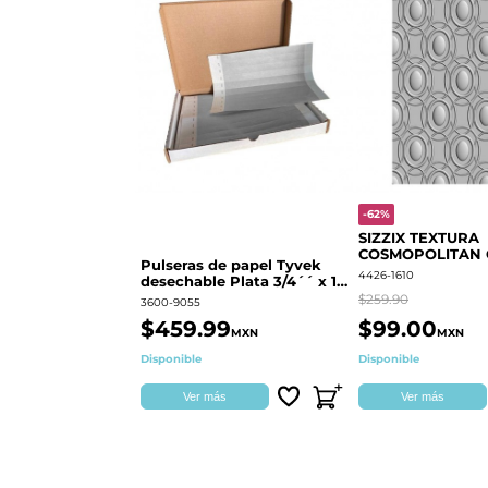
-62%
SIZZIX TEXTURA
COSMOPOLITAN
Pulseras de papel Tyvek
RINGS S.PARK 
4426-1610
desechable Plata 3/4´´ x 10
´´
$259.90
3600-9055
$459.99
$99.00
MXN
MXN
Disponible
Disponible
Ver más
Ver más