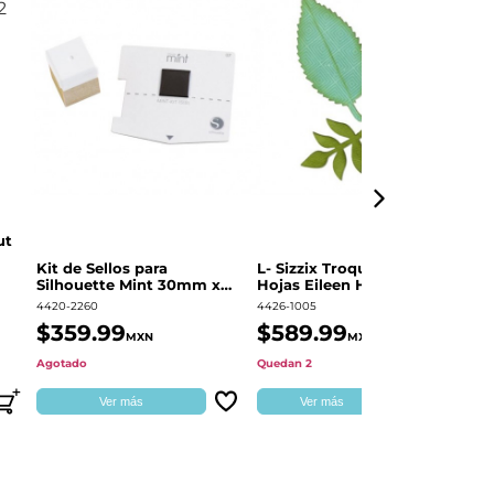
ut
Kit de Sellos para
L- Sizzix Troquel Grueso
Pl
Silhouette Mint 30mm x
Hojas Eileen Hull | 661111
Sw
60mm
4420-2260
4426-1005
49
$359.99
$589.99
$
MXN
MXN
Agotado
Quedan 2
Qu
Ver más
Ver más